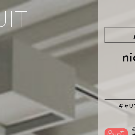
UIT
n
キャリ
週