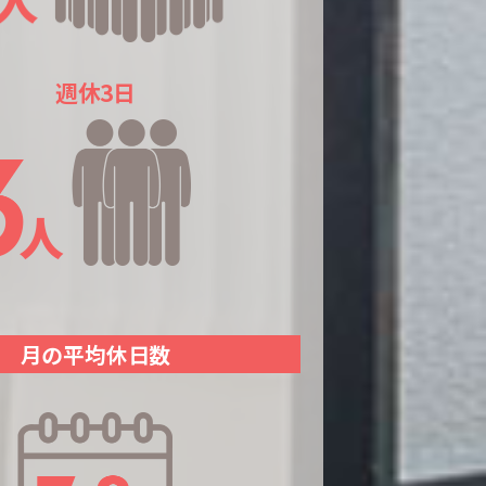
週休3日
月の平均休日数