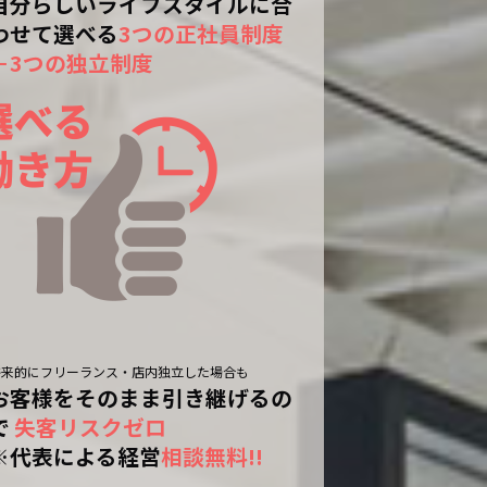
自分らしいライフスタイルに合
わせて選べる
3つの正社員制度
＋3つの独立制度
将来的にフリーランス・店内独立した場合も
お客様をそのまま引き継げるの
で
失客リスクゼロ
※代表による経営
相談無料!!