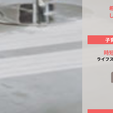
子
時
ライフ